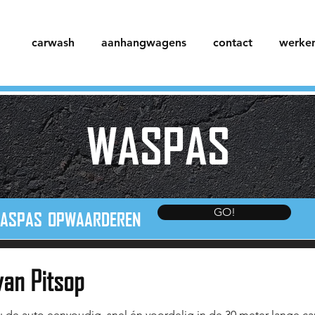
carwash
aanhangwagens
contact
werken
WASPAS
GO!
ASPAS OPWAARDEREN
an Pitsop
 de auto eenvoudig, snel én voordelig in de 30 meter lange c