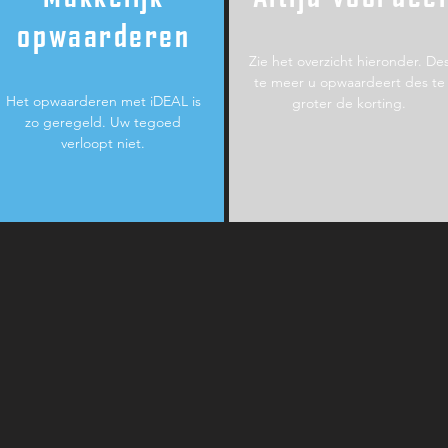
opwaarderen
Zie het overzicht hieronder. De
te meer u opwaardeert des te
Het opwaarderen met iDEAL is
groter de korting.
zo geregeld. Uw tegoed
verloopt niet.