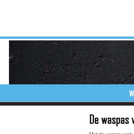
W
De waspas v
Met de waspas wast u