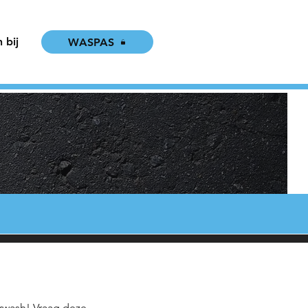
 bij
WASPAS
arwash! Vraag deze