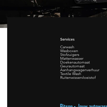
Services
Carwash
Wasboxen
Stofzuigers
Mattenwasser
Doekenautomaat
Geurautomaat
Aanhangwagenverhuur
Textile Wash
Ruitenwisservloeistof
Pitsop - Jouw autowas