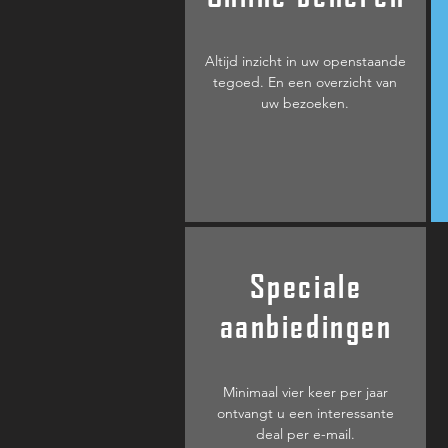
Altijd inzicht in uw openstaande
tegoed. En een overzicht van
uw bezoeken.
Speciale
aanbiedingen
Minimaal vier keer per jaar
ontvangt u een interessante
deal per e-mail.